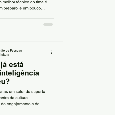
lideranças
o melhor técnico do time é
m preparo, e em pouco
am, o clima piora e a
bom
nguém para liderar.
tão de Pessoas
leitura
já está
nteligência
seu?
enas um setor de suporte
entro da cultura
a, do engajamento e da
 com agilidade, coerência e