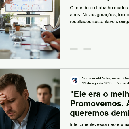
O mundo do trabalho mudou d
anos. Novas gerações, tecno
resultados sustentáveis exi
lidar com pessoas e estratég
Nesse contexto, a consultor
passa por mudanças. Já não 
relatórios ou diagnósticos.
práticas que tragam impacto 
Sommerfeld Soluções em Ges
11 de ago. de 2025
2 min d
"Ele era o melh
Promovemos. 
queremos demi
história comum
Infelizmente, essa não é uma