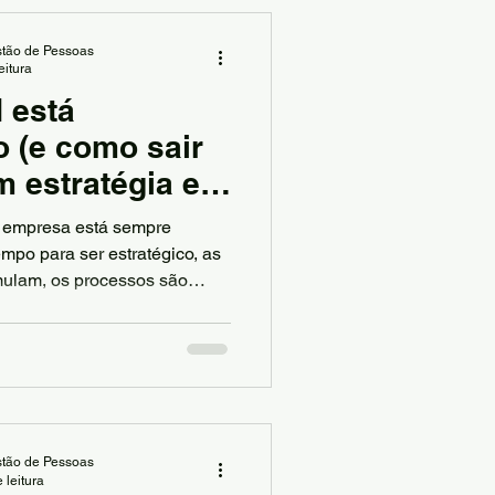
tão de Pessoas
eitura
 está
 (e como sair
m estratégia e
 empresa está sempre
mpo para ser estratégico, as
mulam, os processos são
 resultados — mas não
tão de Pessoas
 leitura