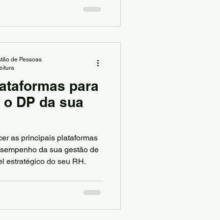
integrar inteligência
ial. E é exatamente
ides.
tão de Pessoas
eitura
ataformas para
e o DP da sua
cer as principais plataformas
esempenho da sua gestão de
l estratégico do seu RH.