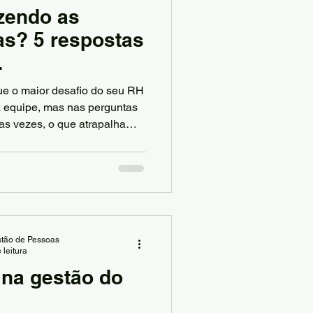
zendo as
as? 5 respostas
is podem te
ue o maior desafio do seu RH
a equipe, mas nas perguntas
as vezes, o que atrapalha
lta de dedicação, mas sim a
nder o comportamento
tão de Pessoas
 leitura
 na gestão do