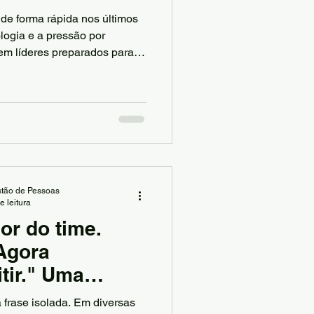
e forma rápida nos últimos
logia e a pressão por
gem líderes preparados para
ias de maneira diferente.
ia em RH e liderança também
é suficiente entregar
 As empresas querem soluções
no dia a dia.
tão de Pessoas
e leitura
or do time.
Agora
tir." Uma
, e cara, por
 frase isolada. Em diversas