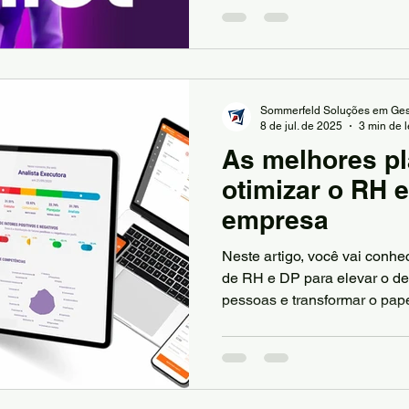
estratégia, é preciso ir além: 
comportamental com inteligência artific
aí que entra o CoPilot da Sól
Sommerfeld Soluções em Ges
8 de jul. de 2025
3 min de l
As melhores pl
otimizar o RH 
empresa
Neste artigo, você vai conhe
de RH e DP para elevar o d
pessoas e transformar o pape