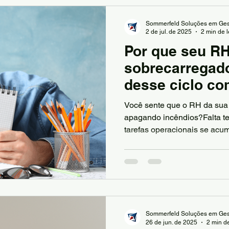
Sommerfeld Soluções em Ges
2 de jul. de 2025
2 min de l
Por que seu RH
sobrecarregado
desse ciclo co
automação)
Você sente que o RH da sua
apagando incêndios?Falta te
tarefas operacionais se acu
manuais e a liderança cobra
entrega estrutura? Se você se identificou, não está
sozinho.
Sommerfeld Soluções em Ges
26 de jun. de 2025
2 min de