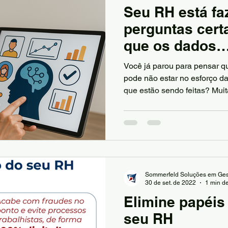
Seu RH está fa
perguntas cert
que os dados
comportamenta
Você já parou para pensar q
entregar
pode não estar no esforço d
que estão sendo feitas? Muit
uma gestão eficaz não é a fa
abordagem errada para ente
humano dentro da empresa.
Sommerfeld Soluções em Ges
30 de set. de 2022
1 min de
Elimine papéis
seu RH