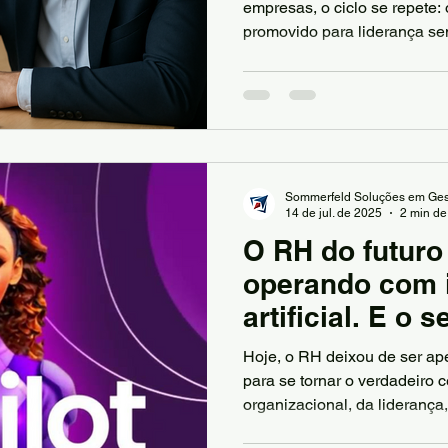
trás de muitas 
empresas, o ciclo se repete: 
promovido para liderança se
frustradas.
tempo, os resultados despenc
motivação da equipe evapora. O problema? Ser 
tecnicamente não prepara ni
Sommerfeld Soluções em Ges
14 de jul. de 2025
2 min de 
O RH do futuro 
operando com i
artificial. E o 
Hoje, o RH deixou de ser ap
para se tornar o verdadeiro c
organizacional, da lideranç
performance. Mas, para atuar