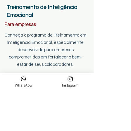
Treinamento de Inteligência
Emocional
Para empresas
Conheça o programa de Treinamento em
Inteligência Emocional, especialmente
desenvolvido para empresas
comprometidas em fortalecer o bem-
estar de seus colaboradores.
A abordagem prática oferece
WhatsApp
Instagram
ferramentas eficazes para lidar com
desafios emocionais no ambiente de
trabalho, melhorando a comunicação, a
colaboração e a produtividade.
SAIBA MAIS ❯