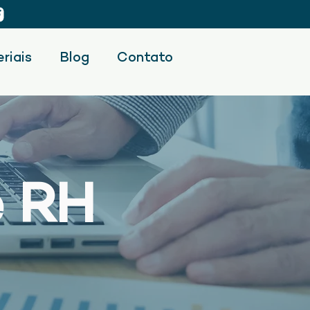
riais
Blog
Contato
e RH