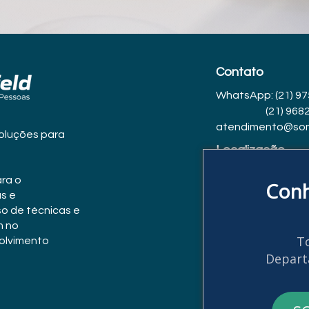
Contato
WhatsApp: (21) 9
(21) 96822
atendimento@som
oluções para
Localização
R. Noronha Torrezã
ara o
Conh
24240-185
s e
so de técnicas e
m no
To
olvimento
Depart