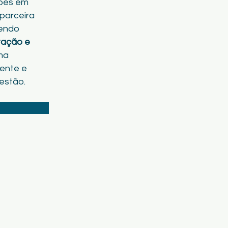
ões em
parceira
cendo
tação e
ma
ente e
estão.