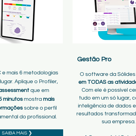
Gestão Pro
C e mais 6 metodologias
O software da Sólide
ugar. Aplique o Profiler,
em TODAS as atividad
Com ele é possível cen
 assessment
que em
tudo em um só lugar, 
5 minutos
mostra
mais
inteligência de dados 
formações
sobre o perfil
resultados transformad
ental do profissional.
sua empresa.
SAIBA MAIS ❯