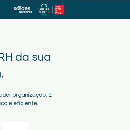
RH da sua
.
quer organização. E
co e eficiente.