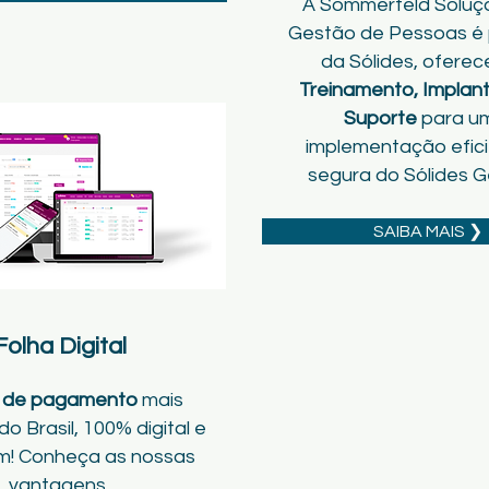
A Sommerfeld Soluç
Gestão de Pessoas é 
da Sólides, ofere
Treinamento, Implan
Suporte
para u
implementação efici
segura do Sólides G
SAIBA MAIS ❯
Folha Digital
a de pagamento
mais
o Brasil, 100% digital e
m! Conheça as nossas
vantagens.