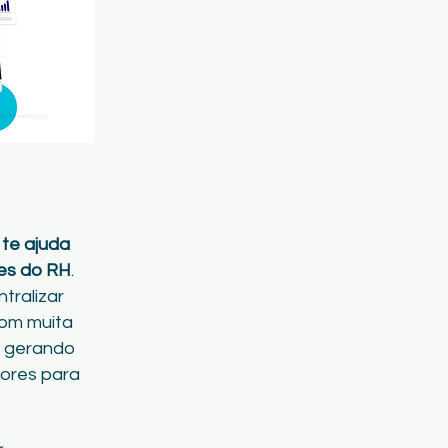
s
te ajuda
es do RH
.
tralizar
com muita
e gerando
ores para