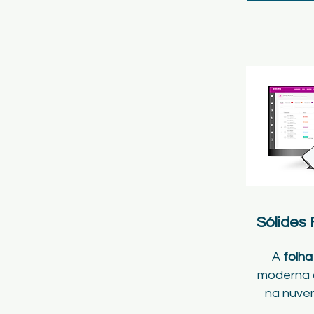
Sólides 
A
folh
moderna d
na nuve