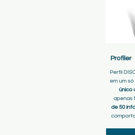
Profiler
Perfil DIS
em um só l
único
apenas
de 50 in
comportam