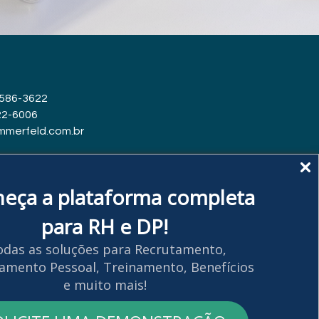
7586-3622
-6006
merfeld.com.br
o, 24 - Santa Rosa, Niterói - RJ
eça a plataforma completa
para RH e DP!
das as soluções para Recrutamento,
amento Pessoal, Treinamento, Benefícios
e muito mais!​