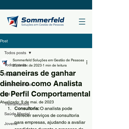
Post
Todos posts
Sommerfeld Soluções em Gestão de Pessoas
Todos posts
25 de abr. de 2023
1 min de leitura
5 maneiras de ganhar
Profiler
dinheiro como Analista
Sólides Gestão
de Perfil Comportamental
RH
Atualizado:
9 de mai. de 2023
Treinamentos
Consultoria: 
O analista pode 
Saúde Mental
oferecer serviços de consultoria 
para empresas, ajudando a avaliar 
Jovens