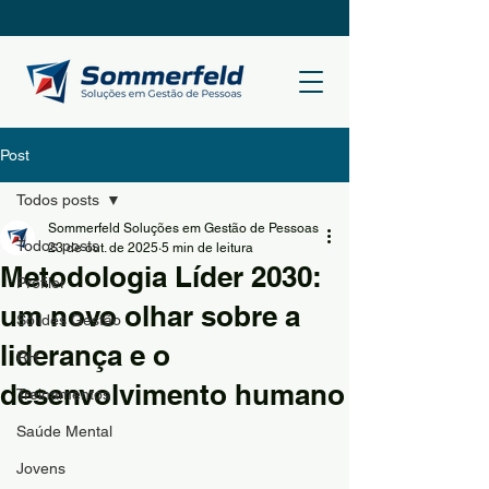
Post
Todos posts
Sommerfeld Soluções em Gestão de Pessoas
Todos posts
23 de out. de 2025
5 min de leitura
Metodologia Líder 2030:
Profiler
um novo olhar sobre a
Sólides Gestão
liderança e o
RH
desenvolvimento humano
Treinamentos
Saúde Mental
Jovens